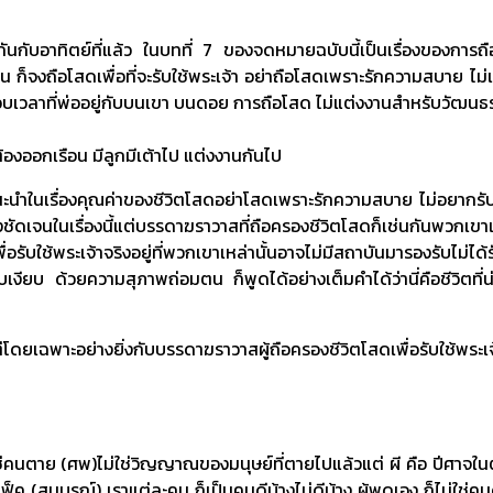
กับอาทิตย์ที่แล้ว ในบทที่ 7 ของจดหมายฉบับนี้เป็นเรื่องของการถือ
าน ก็จงถือโสดเพื่อที่จะรับใช้พระเจ้า อย่าถือโสดเพราะรักความสบาย ไม
อบเวลาที่พ่ออยู่กับบนเขา บนดอย การถือโสด ไม่แต่งงานสำหรับวัฒนธรรมท
็ต้องออกเรือน มีลูกมีเต้าไป แต่งงานกันไป
นะนำในเรื่องคุณค่าของชีวิตโสดอย่าโสดเพราะรักความสบาย ไม่อยากร
างชัดเจนในเรื่องนี้แต่บรรดาฆราวาสที่ถือครองชีวิตโสดก็เช่นกันพวกเข
รับใช้พระเจ้าจริงอยู่ที่พวกเขาเหล่านั้นอาจไม่มีสถาบันมารองรับไม่ได้
ยบเงียบ ด้วยความสุภาพถ่อมตน ก็พูดได้อย่างเต็มคำได้ว่านี่คือชีวิตที
พาะอย่างยิ่งกับบรรดาฆราวาสผู้ถือครองชีวิตโสดเพื่อรับใช้พระเจ้
นตาย (ศพ)ไม่ใช่วิญญาณของมนุษย์ที่ตายไปแล้วแต่ ผี คือ ปีศาจในตัวเราแ
เฟ็ค (สมบูรณ์) เราแต่ละคน ก็เป็นคนดีบ้างไม่ดีบ้าง ผู้พูดเอง ก็ไม่ใช่คน