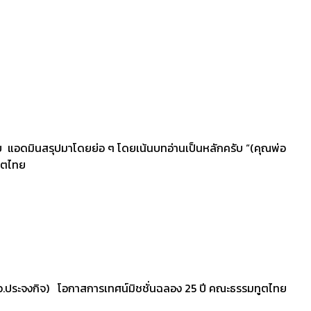
ับ แอดมินสรุปมาโดยย่อ ๆ โดยเน้นบทอ่านเป็นหลักครับ “(คุณพ่อ
ทูตไทย
จ (อ.ประจงกิจ) โอกาสการเทศน์มิชชั่นฉลอง 25 ปี คณะธรรมทูตไทย