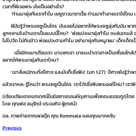
เวลาที่ผีเจอพระ มันเป็นอย่างไร?
‘ท่านมายุ่งกับเราทำไม เยซูชาวนาซาเร็ธ ท่านมาทำลายเราใช่ไหม เรารู้ว
ผีมันรู้ว่าพระเยซูเป็นใคร มันเลยไม่อยากให้พระเยซูยุ่งกับมัน พวก
ลูกหลานในบ้านเราเป็นแบบนี้ไหม? ‘พ่อแม่จะมายุ่งทำไม จะเล่นเกมส์ จะ
ไม่ไปวัด ไม่กินข้าว พ่อแม่จะตามทำไม อย่ามายุ่งกับหนู/ผม’ เด็กเด็ก
เมื่อมีคนมาเตือนเรา มาบอกเรา มาแนะนำเราอาจเป็นเพื่อนใกล้เรือนเค
อยากให้พระมายุ่งกับเราไหม?
‘เขาสั่งแม้กระทั่งปีศาจ และมันก็เชื่อฟัง’ (มก 1:27) ปีศาจยังรู้ว่าพ
แล้วเราหละ รู้ไหมว่า พระเยซูเป็นใคร เราได้เชื่อฟังพระองค์ไหม? เร
(เรียบเรียงจากบทเทศน์ในมิสซารณรงค์ถุงทานเพื่อคณะธรรมทูตไทย วั
โดย คุณพ่อ อนุรักษ์ ประจงกิจ ผู้เทศน์)
ปล. ภาพถ่ายจากเฟสบุ๊ค คุณ Kommala ขอบคุณมากครับ
Previous