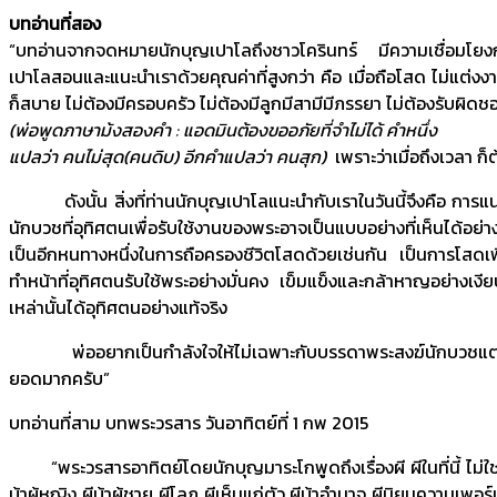
บทอ่านที่สอง
“บทอ่านจากจดหมายนักบุญเปาโลถึงชาวโครินทร์ มีความเชื่อมโยงกัน
เปาโลสอนและแนะนำเราด้วยคุณค่าที่สูงกว่า คือ เมื่อถือโสด ไม่แต่งง
ก็สบาย ไม่ต้องมีครอบครัว ไม่ต้องมีลูกมีสามีมีภรรยา ไม่ต้องรับผิดช
(พ่อพูดภาษาม้งสองคำ : แอดมินต้องขออภัยที่จำไม่ได้ คำหนึ่ง
แปลว่า คนไม่สุด(คนดิบ) อีกคำแปลว่า คนสุก)
เพราะว่าเมื่อถึงเวลา ก
ดังนั้น สิ่งที่ท่านนักบุญเปาโลแนะนำกับเราในวันนี้จึงคือ การแ
นักบวชที่อุทิศตนเพื่อรับใช้งานของพระอาจเป็นแบบอย่างที่เห็นได้อย่
เป็นอีกหนทางหนึ่งในการถือครองชีวิตโสดด้วยเช่นกัน เป็นการโสดเพื่อ
ทำหน้าที่อุทิศตนรับใช้พระอย่างมั่นคง เข็มแข็งและกล้าหาญอย่างเงี
เหล่านั้นได้อุทิศตนอย่างแท้จริง
พ่ออยากเป็นกำลังใจให้ไม่เฉพาะกับบรรดาพระสงฆ์นักบวชแต่โดยเฉ
ยอดมากครับ”
บทอ่านที่สาม บทพระวรสาร วันอาทิตย์ที่ 1 กพ 2015
“พระวรสารอาทิตย์โดยนักบุญมาระโกพูดถึงเรื่องผี ผีในที่นี้ ไม่ใช่ค
บ้าผู้หญิง ผีบ้าผู้ชาย ผีโลภ ผีเห็นแก่ตัว ผีบ้าอำนาจ ผีนิยมความเพอร์