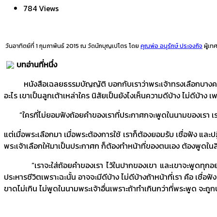
784 Views
วันอาทิตย์ที่ 1 กุมภาพันธ์ 2015 ณ วัดนักบุญเปโตร โดย
คุณพ่อ อนุรักษ์ ประจงกิจ
ผู้เทศ
บทอ่านที่หนึ่ง
หนังสือเฉลยธรรมบัญญัติ บอกกับเราว่าพระเจ้าทรงเลือกบางคนจากพว
อะไร เขาเป็นลูกเต้าเหล่าใคร นิสัยเป็นยังไงเห็นความดีบ้าง ไม่ดีบ้าง เพ
“ใครที่ไม่ยอมฟังถ้อยคำของเราที่ประกาศกจะพูดในนามของเรา เร
แต่เมื่อพระเลือกมา เมื่อพระต้องการใช้ เราก็ต้องยอมรับ เชื่อฟัง 
พระเจ้าเลือกให้มาเป็นประกาศก ก็ต้องทำหน้าที่ของตนเอง ต้องพูดในสิ่งที
“เราจะใส่ถ้อยคำของเรา ไว้ในปากของเขา และเขาจะพูดทุกอย่างที่เราสั
ประหารชีวิตเพราะฉะนั้น อาจจะมีดีบ้าง ไม่ดีบ้างถ้าหน้าที่เรา คือ เช
ขาดไม่เกิน ไม่พูดในนามพระเจ้าอื่นเพราะถ้าทำเกินกว่าที่พระพูด จะถู