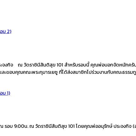
รอบ 2)
ะจงกิจ ณ วัดราชินีสันติสุข 101 สำหรับรอบนี้ คุณพ่อบอกจัดหนักคร
ี และขอบคุณคณะพระกุมารเยซู ที่ได้ส่งสมาชิกไปร่วมงานกับคณะธรรม
รอบ 1)
ุณ รอบ 9:00น. ณ วัดราชินีสันติสุข 101 โดยคุณพ่ออนุรักษ์ ประจงกิ