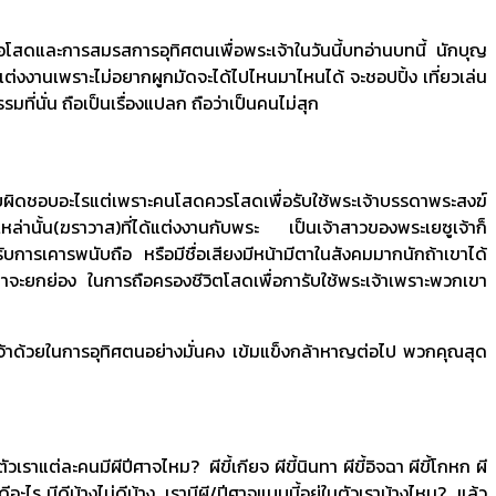
โสดและการสมรสการอุทิศตนเพื่อพระเจ้าในวันนี้บทอ่านบทนี้ นักบุญ
่แต่งงานเพราะไม่อยากผูกมัดจะได้ไปไหนมาไหนได้ จะชอปปิ้ง เที่ยวเล่น
ี่นั่น ถือเป็นเรื่องแปลก ถือว่าเป็นคนไม่สุก
ับผิดชอบอะไรแต่เพราะคนโสดควรโสดเพื่อรับใช้พระเจ้าบรรดาพระสงฆ์
าเหล่านั้น(ฆราวาส)ที่ได้แต่งงานกับพระ เป็นเจ้าสาวของพระเยซูเจ้าก็
รับการเคารพนับถือ หรือมีชื่อเสียงมีหน้ามีตาในสังคมมากนักถ้าเขาได้
่น่าจะยกย่อง ในการถือครองชีวิตโสดเพื่อการับใช้พระเจ้าเพราะพวกเขา
าด้วยในการอุทิศตนอย่างมั่นคง เข้มแข็งกล้าหาญต่อไป พวกคุณสุด
ต่ละคนมีผีปีศาจไหม? ผีขี้เกียจ ผีขี้นินทา ผีขี้อิจฉา ผีขี้โกหก ผี
ดีอะไร มีดีบ้างไม่ดีบ้าง เรามีผี/ปีศาจแบบนี้อยู่ในตัวเราบ้างไหม? แล้ว