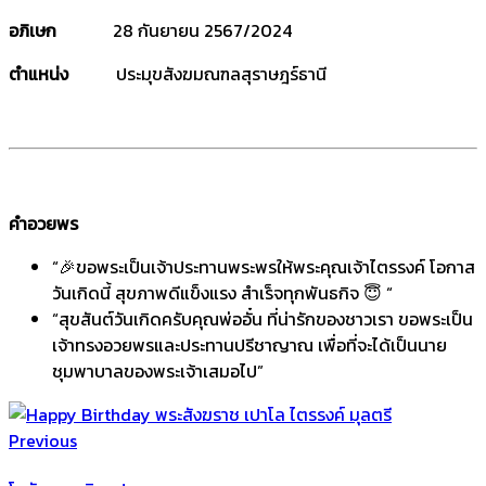
อภิเษก
28 กันยายน 2567/2024
ตำแหน่ง
ประมุขสังฆมณฑลสุราษฎร์ธานี
คำอวยพร
“🎉ขอพระเป็นเจ้าประทานพระพรให้พระคุณเจ้าไตรรงค์ โอกาส
วันเกิดนี้ สุขภาพดีแข็งแรง สำเร็จทุกพันธกิจ 😇 “
“สุขสันต์วันเกิดครับคุณพ่ออั๋น ที่น่ารักของชาวเรา ขอพระเป็น
เจ้าทรงอวยพรและประทานปรีชาญาณ เพื่อที่จะได้เป็นนาย
ชุมพาบาลของพระเจ้าเสมอไป”
Previous