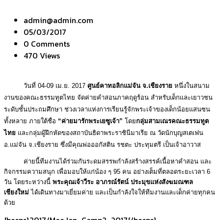
admin@admin.com
05/03/2017
0 Comments
470 Views
วันที่ 04-09 เม.ย. 2017
ศูนย์คาทอลิกแม่จัน จ.เชียงราย
หนึ่งในสนาม
งานของคณะธรรมทูตไทย จัดค่ายคำสอนภาคฤดูร้อน สำหรับเด็กและเยาวชน
ระดับชั้นประถมศึกษา ช่วงเวลาแห่งการเรียนรู้จักพระเจ้าของเด็กน้อยแสนซน
ทั้งหลาย ภายใต้ชื่อ
“ค่ายมารักพระเยซูเจ้า”
โดย
กลุ่มสามเณรคณะธรรมทูต
ไทย
และกลุ่มผู้ฝึกหัดของสถาบันธิดาพระราชินีมาเรีย ณ วัดนักบุญสเตเฟน
อ.แม่จัน จ.เชียงราย ซึ่งมีคุณพ่อออกัสติน รชตะ ประทุมตรี เป็นเจ้าอาวาส
ค่ายนี้ทีมงานได้ร่วมกันระดมสรรพกำลังสร้างสรรค์เนื้อหาคำสอน และ
กิจกรรมความสนุก เพื่อมอบให้แก่น้อง ๆ 95 คน อย่างเต็มที่ตลอดระยะเวลา 6
วัน โดยระหว่างนี้
พระคุณเจ้าวีระ อาภรณ์รัตน์ ประมุขแห่งสังฆมณฑล
เชียงใหม่
ได้เดินทางมาเยี่ยมค่าย และเป็นกำลังใจให้ทีมงานและเด็กค่ายทุกคน
ด้วย