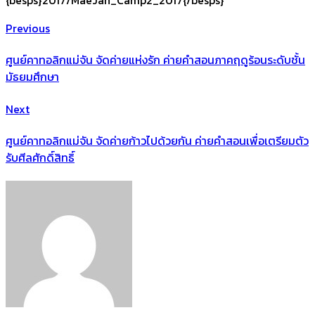
{besps}2017/MaeJan_Camp2_2017{/besps}
Previous
ศูนย์คาทอลิกแม่จัน จัดค่ายแห่งรัก ค่ายคำสอนภาคฤดูร้อนระดับชั้น
มัธยมศึกษา
Next
ศูนย์คาทอลิกแม่จัน จัดค่ายก้าวไปด้วยกัน ค่ายคำสอนเพื่อเตรียมตัว
รับศีลศักดิ์สิทธิ์