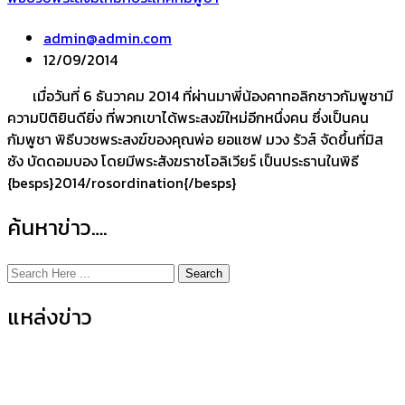
admin@admin.com
12/09/2014
เมื่อวันที่ 6 ธันวาคม 2014 ที่ผ่านมาพี่น้องคาทอลิกชาวกัมพูชามี
ความปิติยินดียิ่ง ที่พวกเขาได้พระสงฆ์ใหม่อีกหนึ่งคน ซึ่งเป็นคน
กัมพูชา พิธีบวชพระสงฆ์ของคุณพ่อ ยอแซฟ มวง รัวส์ จัดขึ้นที่มิส
ซัง บัดดอมบอง โดยมีพระสังฆราชโอลิเวียร์ เป็นประธานในพิธี
{besps}2014/rosordination{/besps}
ค้นหาข่าว….
Search
แหล่งข่าว
ข่าวกิจกรรมคณะ
(155)