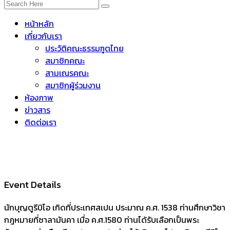
หน้าหลัก
เกี่ยวกับเรา
ประวัติคณะธรรมฑูตไทย
สมาชิกคณะ
สามเณรคณะ
สมาชิกผู้ร่วมงาน
ห้องภาพ
ข่าวสาร
ติดต่อเรา
23
mar
All Day
น.ตูรีบิโอ แห่งมอนโกรเวโย พระสังฆราช
Event Details
นักบุญตูรีบิโอ เกิดที่ประเทศสเปน ประมาณ ค.ศ. 1538 ท่านศึกษาวิชา
กฎหมายที่ซาลามันคา เมื่อ ค.ศ.1580 ท่านได้รับเลือกเป็นพระ