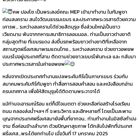
คพ
ปองโซ เป็นพระสงฆ์คณะ MEP เข้ามาทำงาน ในกัมพูชา
ก่อนสงคราม สนใจวัฒนธรรมเขมร และประกาศพระวรสารด้วยความ
เคารพ… ระหว่างสงครามได้ช่วยสัตบุรุษ ซึ่งส่วนใหญ่เป็นชาว
เวียดนาม พ้นจากทหารเสนาธิการลอนนอล.. ท่านเป็นชาวต่างชาติ
กลุ่มสุดท้าย ที่เขมรแดง ส่งขึ้นรถพร้อมชาวต่างชาติที่เหลือจาก
สถานทูตฝรั่งเศสมาพรมแดนไทย… ระหว่างสงคราม ช่วยชาวอพยพ
เขมรไปอยู่ประเทศที่สาม ติดตามช่วยชาวเขมรโพ้นทะเล และ กลับมา
ประกาศพระวรสารในค่ายอพยพ
หลังจากเปิดประเทศทำงานแปลพระคัมภีร์เป็นภาษาเขมร ร่วมกับ
สมาคมพระคัมภีร์กัมพูชา ทำสื่อการสอนคำสอน และหนังสือบทอ่าน
ครบเทศกาล เพื่อให้สัตบุรุษได้ติดตามพระวาจาได้
แม้ท่านจะอารมณ์ร้อน แต่ก็มีใจเมตตา ช่วยเหลือก่อสร้างโรงเรียน
ถนน คลองส่งน้ำฯลฯ ที่ จ.พระวิหาร และอีกหลายที่ โดยเป็นสะพาน
บุญจากประเทศฝรั่งเศสมายังพื้นที่ยากจน.. ท่านทำงานในมิสซังกำปง
จาม ซึ่งค่อนข้างลำบาก ด้วยปัญหาสุขภาพ ได้กลับไปพักที่ประเทศ
ฝรั่งเศส…พระได้ยกท่านไป เมื่อวันที่ 17 มกราคม 2025