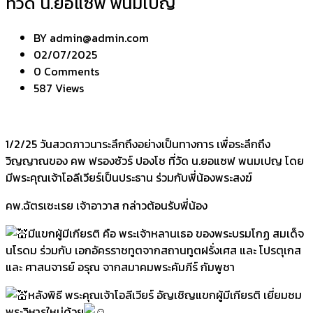
ที่วัด น.ยอแซฟ พนมเปญ
BY
admin@admin.com
02/07/2025
0 Comments
587 Views
1/2/25 วันสวดภาวนาระลึกถึงอย่างเป็นทางการ เพื่อระลึกถึง
วิญญาณของ คพ ฟรองซัวร์ ปองโช ที่วัด น.ยอแซฟ พนมเปญ โดย
มีพระคุณเจ้าโอลีเวียร์เป็นประธาน ร่วมกับพี่น้องพระสงฆ์
คพ.ฉัตรเซะเรย เจ้าอาวาส กล่าวต้อนรับพี่น้อง
มีแขกผู้มีเกียรติ คือ พระเจ้าหลานเธอ ของพระบรมโกฏ สมเด็จ
นโรดม ร่วมกับ เอกอัครราชทูตจากสถานทูตฝรั่งเศส และ โปรตุเกส
และ ศาสนจารย์ อรุณ จากสมาคมพระคัมภีร์ กัมพูชา
หลังพิธี พระคุณเจ้าโอลีเวียร์ อัญเชิญแขกผู้มีเกียรติ เยี่ยมชม
พระวิหารใหม่ด้วย