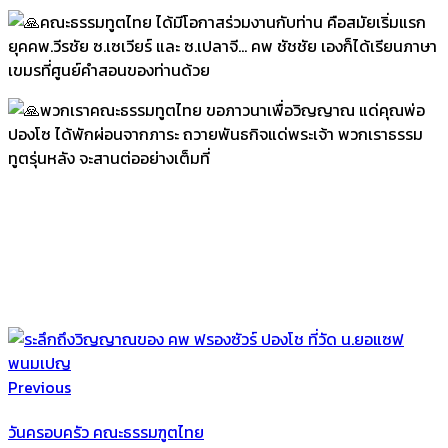
คณะธรรมทูตไทย ได้มีโอกาสร่วมงานกับท่าน คือสมัยเริ่มแรก
ยุคคพ.วีรชัย ซ.เซเวียร์ และ ซ.เปลาจี… คพ ชัชชัย เองก็ได้เรียนภาษา
เขมรที่ศูนย์คำสอนของท่านด้วย
พวกเราคณะธรรมทูตไทย ขอภาวนาเพื่อวิญญาณ แด่คุณพ่อ
ปองโซ ได้พักผ่อนจากภาระ ถวายพันธกิจแด่พระเจ้า พวกเราธรรม
ทูตรุ่นหลัง จะสานต่ออย่างเต็มที่
Previous
วันครอบครัว คณะธรรมฑูตไทย