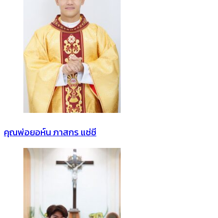
คุณพ่อยอห์น ภาสกร แซ่ซี