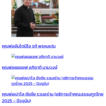
คุณพ่ออันโตนิโอ รติ พรหมเด่น
คุณพ่อยอแซฟ อภิชาติ นามวงษ์
คุณพ่อเปาโล ชัชชัย รวมอร่าม (อธิการเจ้าคณะธรรมทูตไทย
2025 – ปัจจุบัน)