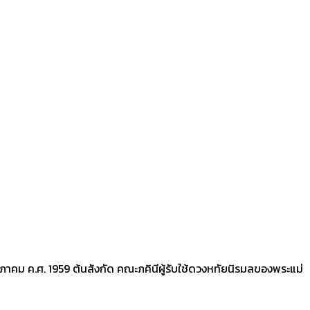
าคม ค.ศ. 1959 ต้นสังกัด คณะภคินีผู้รับใช้ดวงหทัยนิรมลของพระแม่