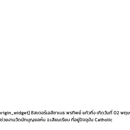
_widget] ซิสเตอร์เอลีซาเบธ พรทิพย์ แก้วกิ่ง เกิดวันที่ 02 พฤษภ
 ช่วยงานวัดนักบุญยอห์น จ.เสียมเรียบ ที่อยู่ปัจจุบัน Catholic