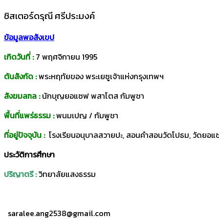
ซิสเตอร์ดรุณี ศรีประมงค์
ข้อมูลพอสังเขป
เกิดวันที่ :
7 พฤศจิกายน 1995
ต้นสังกัด :
พระหฤทัยของ พระเยซูเจ้าแห่งกรุงเทพฯ
สังฆมลฑล :
นักบุญยอแซฟ พสาโตส กัมพูชา
พื้นที่แพร่ธรรม :
พนมเปญ / กัมพูชา
ที่อยู่ปัจจุบัน :
โรงเรียนอนุบาลสวายปะ, สอนคำสอนวัดโปธม, วัดยอ
ประวัติการศึกษา
ปริญาตรี :​
วิทยาลัยแสงธรรม
saralee.ang2538@gmail.com