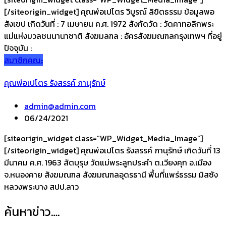
[/siteorigin_widget] คุณพ่อเปโตร วิบูรณ์ ลิขิตธรรม ข้อมูลพอ
สังเขป เกิดวันที่ : 7 เมษายน ค.ศ. 1972 สังกัดวัด : วัดคาทอลิกพระ
แม่แห่งมวลชนนานาชาติ สังฆมลฑล : อัครสังฆมณฑลกรุงเทพฯ ที่อยู่
ปัจจุบัน :
สมาชิกคณะ
คุณพ่อเปโตร รังสรรค์ ภานุรักษ์
admin@admin.com
06/24/2021
[siteorigin_widget class=”WP_Widget_Media_Image”]
[/siteorigin_widget] คุณพ่อเปโตร รังสรรค์ ภานุรักษ์ เกิดวันที่ 13
มีนาคม ค.ศ. 1963 สัตบุรุษ วัดแม่พระลูกประคำ ต.เวียงคุก อ.เมือง
จ.หนองคาย สังฆมณฑล สังฆมณฑลอุดรธานี พื้นที่แพร่ธรรม มิสซัง
หลวงพระบาง สปป.ลาว
ค้นหาข่าว….