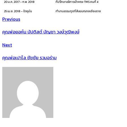
20 ม.ค. 2017 – ก.พ. 2018
ที่ปรึกษาอธิการเจ้าคณะ TMS คนที่ 4
25 เม.ย. 2018 – ปัจจุบัน
ทำงานธรรมทูตที่สังฆมณฑลเชียงราย
Previous
คุณพ่อยอห์น บัปติสต์ บัญชา วงษ์วุฒิพงษ์
Next
คุณพ่อเปาโล ชัชชัย รวมอร่าม