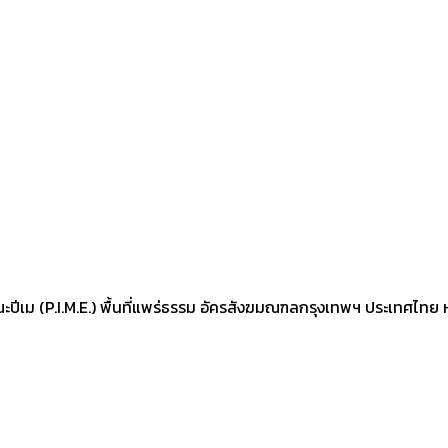
ปีเม (P.I.M.E.) พื้นที่แพร่ธรรม อัครสังฆมณฑลกรุงเทพฯ ประเทศไทย หน้าท