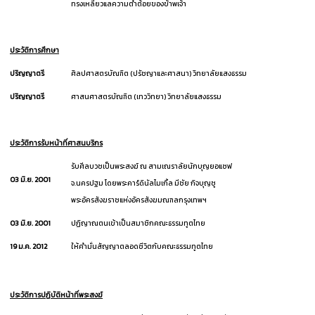
ทรงเหลียวแลความต่ำต้อยของข้าพเจ้า
ประวัติการศึกษา
ปริญญาตรี
ศิลปศาสตรบัณฑิต (ปรัชญาและศาสนา) วิทยาลัยแสงธรรม
ปริญญาตรี
ศาสนศาสตรบัณฑิต (เทววิทยา) วิทยาลัยแสงธรรม
ประวัติการรับหน้าที่ศาสนบริกร
รับศีลบวชเป็นพระสงฆ์ ณ สามเณราลัยนักบุญยอแซฟ
03 มิ.ย. 2001
จ.นครปฐม โดยพระคาร์ดินัลไมเกิ้ล มีชัย กิจบุญชู
พระอัครสังฆราชแห่งอัครสังฆมณฑลกรุงเทพฯ
03 มิ.ย. 2001
ปฏิญาณตนเข้าเป็นสมาชิกคณะธรรมทูตไทย
19 ม.ค. 2012
ให้คำมั่นสัญญาตลอดชีวิตกับคณะธรรมทูตไทย
ประวัติการปฏิบัติหน้าที่พระสงฆ์