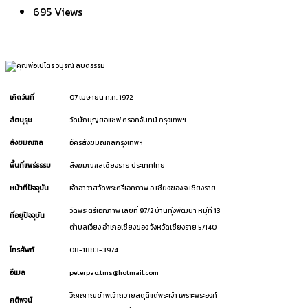
695 Views
เกิดวันที่
07 เมษายน ค.ศ. 1972
สัตบุรุษ
วัดนักบุญยอแซฟ ตรอกจันทน์ กรุงเทพฯ
สังฆมณฑล
อัครสังฆมณฑลกรุงเทพฯ
พื้นที่แพร่ธรรม
สังฆมณฑลเชียงราย ประเทศไทย
หน้าที่ปัจจุบัน
เจ้าอาวาสวัดพระตรีเอกภาพ อ.เชียงของ จ.เชียงราย
วัดพระตรีเอกภาพ เลขที่ 97/2 บ้านทุ่งพัฒนา หมู่ที่ 13
ที่อยู่ปัจจุบัน
ตำบลเวียง อำเภอเชียงของ จังหวัดเชียงราย 57140
โทรศัพท์
08-1883-3974
อีเมล
peterpao.tms@hotmail.com
วิญญาณข้าพเจ้าถวายสดุดีแด่พระเจ้า เพราะพระองค์
คติพจน์