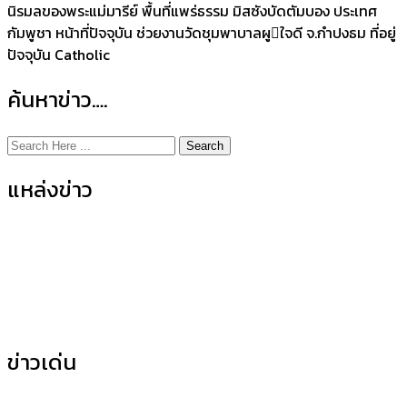
นิรมลของพระแม่มารีย์ พื้นที่แพร่ธรรม มิสซังบัดตัมบอง ประเทศ
กัมพูชา หน้าที่ปัจจุบัน ช่วยงานวัดชุมพาบาลผูใจดี จ.กำปงธม ที่อยู่
ปัจจุบัน Catholic
ค้นหาข่าว….
Search
แหล่งข่าว
ข่าวกิจกรรมคณะ
(155)
ข่าวประชาสัมพันธ์
(35)
ข่าวเด่น