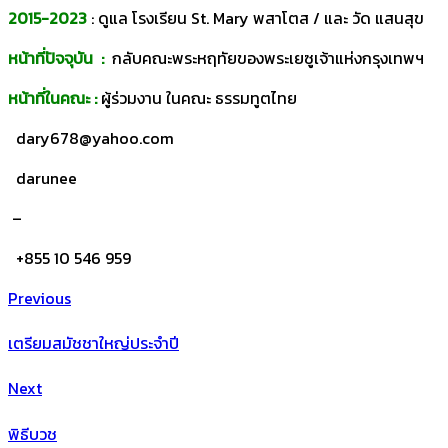
2015-2023
: ดูแล โรงเรียน St. Mary พสาโตส / และ วัด แสนสุข
หน้าที่ปัจจุบัน
:
กลับคณะพระหฤทัยของพระเยซูเจ้าแห่งกรุงเทพฯ
หน้าที่ในคณะ :
ผู้ร่วมงาน ในคณะ ธรรมทูตไทย
dary678@yahoo.com
darunee
–
+
855
10
546
959
Previous
เตรียมสมัชชาใหญ่ประจำปี
Next
พิธีบวช