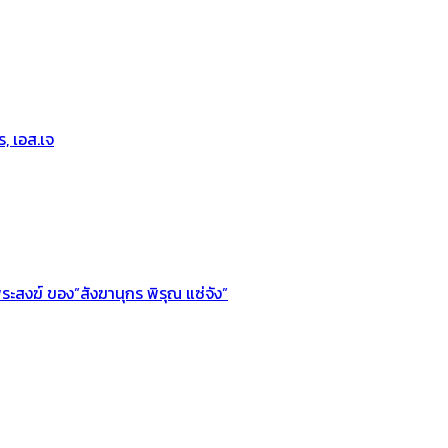
, เอส.เจ
ะสงฆ์ ของ”สังฆานุกร พิรุณ แซ่จัง”