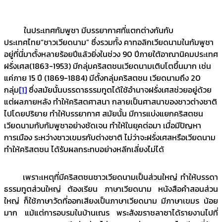
ในประเทศกัมพูชา มีบรรยากาศที่แตกต่างกันกับ
ประเทศไทย“ชาวเวียดนาม” ซึ่งรวมทั้ง คาทอลิกเวียดนามในกัมพูชา
อยู่ที่นี่มาตั้งหลายร้อยปีแล้วยิ่งในช่วง 90 ปีภายใต้อาณานิคมประเทศ
ฝรั่งเศส(1863-1953) มีกลุ่มคริสตชนเวียดนามเติบโตขึ้นมาก เช่น
แค่ภาย 15 ปี (1869-1884) มีตั้งกลุ่มคริสตชน เวียดนามถึง 20
กลุ่ม
[1]
ซึ่งสมัยนั้นบรรดาธรรมทูตได้ใช้อำนาจฝรั่งเศสช่วยอยู่ด้วย
แต่ผลภายหลัง ทำให้คริสตศาสนา กลายเป็นศาสนาของชาวต่างชาติ
ไปโดยปริยาย ทำให้บรรยากาศ สมัยนั้น มีการแบ่งแยกคริสตชน
เวียดนามกับกัมพูชาอย่างชัดเจน ทำให้ในยุคต่อมา เมื่อมีปัญหา
การเมือง ระหว่างชาวเขมรกับต่างชาติ ไม่ว่าจะฝรั่งเศสหรือเวียดนาม
ทำให้คริสตชน ได้รับผลกระทบอย่างหลีกเลี่ยงไม่ได้
เพราะเหตุที่มีคริสตชนชาวเวียดนามเป็นส่วนใหญ่ ทำให้บรรดา
ธรรมทูตส่วนใหญ่ ต้องเรียน ภาษาเวียดนาม หนังสือคำสอนส่วน
ใหญ่ ก็ใช้ภาษาวัดที่ออกเสียงเป็นภาษาเวียดนาม มีภาษาเขมร น้อย
มาก แม้แต่การอบรมในบ้านเณร พระสังฆราชลาซาได้รายงานไปที่