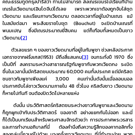
คณะธรรมทูตกรุงปารีสว่า ท่านไม่สามารถ ส่งเณรเขมรไปเรียนที่บ้าน
เณรในเวียดนาม(อินโดจีน)ได้เลย เพราะพวกเขาต้องถูกจับใส่ชุด
เวียดนาม และเรียนภาษาเวียดนาม ตลอดเวลาที่อยู่ในบ้านเณร แม้
ในสมัยต่อมา พระสังฆราชโบชุต (Bouchut) จะเปิดบ้านเณรที่
พนมเปญ ซึ่งมีเณรประมาณยี่สิบคน แต่ก็เกือบทั้งหมดเป็นชาว
เวียดนาม
[2]
ตัวเลขแรก ๆ ของชาวเวียดนามที่อยู่ในกัมพูชา ช่วงหลังประกาศ
เอกราชจากฝรั่งเศส(1953) มีถึงสี่แสนคน
[3]
จนกระทั่งปี 1970 ซึ่ง
เป็นปีที่ สงครามระหว่างสาธารณรัฐกัมพูชากับพวกเวียดกง ระเบิด
ขึ้นในเวลานั้นมีคริสตชนประมาณ 60,000 คนทั้งประเทศ แต่มีคริสต
ชนชาวกัมพูชาเพียงแค่ 3,000 คนเท่านั้นดังนั้นเมื่อลอนนอล
ประกาศขับไล่ชาวเวียดนามภายใน 48 ชั่วโมง คริสตังชาว เวียดนาม
ก็หายไปทันที จนต้องปิดวัดไปหลายแห่ง
ดังนั้น ประวัติศาสตร์คริสตชนระหว่างชาวกัมพูชาและเวียดนาม
ก็ถูกผูกเข้ากับประวัติศาสตร์ ของชาติ อย่างแยกกันไม่ออก และนี่
ก็ได้เป็นบทเรียนสำหรับพระศาสนจักรด้วยว่า การประกาศพระวรสาร
และการทำงานอภิบาลที่นี่ ต้องคำนึงถึงความรู้สึกของคาทอลิกทั้ง
สองกลุ่มนี้ควบคู่ไปด้วย บางครั้งชาวเวียดนาม ที่นี่ทำงานง่าย พวก