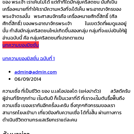
ของ พระเจ้า เราเห็นไม่ได้ แต่ถ้าที่ใดมีกลุ่มคริสตชน นั่นก็เป็น
เครื่องหมายที่ทำให้เรามีความหวังที่จะได้เห็น พระอาณาจักรของ
พระเจ้าตรงนั้น พระศาสนจักรคือ เครื่องหมายศักดิ์สิทธิ์ (ศีล
ศักดิ์สิทธิ์) ของพระอาณาจักรพระเจ้า ในเขตวัดที่ผมดูแลอยู่
นั้น กำลังมีกลุ่มคริสตชนใหม่เกิดขึ้นสองกลุ่ม กลุ่มที่จะแบ่งปันให้ผู้
อ่านฉบับนี้ คือ กลุ่มคริสตชนที่เปรกตาแตน
บทความของมิชชั่น
บทความของมิสชั่น ฉบับที่ 1
admin@admin.com
06/09/2014
ความเชื่อ ที่เป็นชีวิต ของ น.เลโอปอลโด (แห่งปาดัว) สวัสดีครับ
ผู้อ่านที่รักทุกท่าน เร่ิมต้นปี ก็เป็นเวลาที่ดี ที่เราจะเร่ิมต้นรื้อฟ้ืนถึง
ความเชื่อ เของเรากันอีกครั้งนะครับ ซึ่งทุกๆกิจกรรมของเรา
สามารถโยงเข้ามา เกี่ยวข้องกับความเชื่อ ได้ทั้งส้ิน ผ่านทางการ
ดำเนินชีวิตตามกระแสเรียกเราแต่ละคน