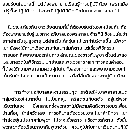
ยอมรับนโยบายนี้ แต่ต้องพยายามเรียนรู้การปฏิบัติด้วย เพราะเมื่อ
ไม่รู้ ก็จะปฏิบัติตามประเพณีปฏิบัติที่ติดตัวกันมาของแต่ละคนไป
ในขณะเดียวกัน ชาวเวียดนามที่นี่ ก็ต้องปรับตัวเองเหมือนกัน คือ
ต้องพยายามรับรู้แนวทาง อภิบาลของพระศาสนจักรที่นี่ ซึ่งผมเห็นว่า
ยากสำหรับรุ่นสูงอายุ แต่สำหรับเด็กรุ่นใหม่ เราทำได้ง่ายขึ้น แม้พวก
เขา ยังคงใช้ภาษาเวียดนามกันในกลุ่มก็ตาม แต่เรื่องพิธีกรรม
ภายนอก ก็พยายามออกไปทาง ลักษณะของชาวกัมพูชา ตั้งแต่เพลง
และบทสวดในพิธีกรรม บทอ่านและพระวรสาร ฯลฯ การสอนคำสอน
ก็ต้องใช้ความพยายามควบคู่กันไปทั้งสองภาษา และพยายามช่วยให้
เด็กรุ่นใหม่สวดภาวนาเป็นภาษา เขมร ทั้งนี้ขึ้นกับสภาพหมู่บ้านด้วย
การทำงานอภิบาลและงานธรรมทูต เราต้องให้เขาพยายามเปิด
กลุ่มตัวเองให้มากขึ้น ไม่เป็นกลุ่ม คริสตชนที่ปิดตัว อยู่แต่พวก
เดียวกันเอง ซึ่งหลายครั้งพวกเขาไม่มีความคิดถึงชาวเขมรเพื่อน
บ้านที่อยู่ ใกล้ๆวัดเลย การอภิบาลต้องช่วยเขาให้เขาสำนึกว่า เขา
กำลังอยู่ในประเทศกัมพูชา ไม่ว่าจะชั่วคราว หรือถาวรก็ตาม ดังนั้น
พวกเขาต้องเรียนภาษากัมพูชาด้วย ควบคู่ไปกับภาษาเวียดนามที่ใช้