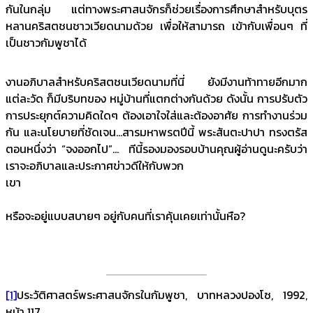
กันในกลุ่ม แต่ทางพระศาสนจักรก็ช่วยเรื่องการศึกษาสำหรับบุตร
หลานคริสตชนชาวเวียดนามด้วย เพื่อให้สามารถ เข้ากับเพื่อนๆ ที่
เป็นชาวกัมพูชาได้
งานอภิบาลสำหรับคริสตชนเวียดนามที่นี่ ยังมีงานท้าทายอีกมาก
แต่ละวัด ก็มีบริบทของ หมู่บ้านที่แตกต่างกันด้วย ดังนั้น การปรับตัว
การประยุกต์ความคิดใดๆ ต้องเอาใจใส่และต้องอาศัย การทำงานร่วม
กัน และนโยบายที่ชัดเจน…สารมหาพรตปีนี้ พระสันตะปาปา ทรงตรัส
ตอนหนึ่งว่า “จงออกไป”… ทีนี้รองมองรอบบ้านคุณผู้อ่านดูนะครับว่า
เราจะอภิบาลและประกาศข่าวดีให้กับพวก
เขา
อย่า
หรือจะอยู่แบบสบายๆ อยู่กับคนที่เราคุ้นเคยเท่านั้นหือ?
[1]
ประวัติศาสตร์พระศาสนจักรในกัมพูชา, บาทหลวงปองโซ, 1992,
หน้า 117.