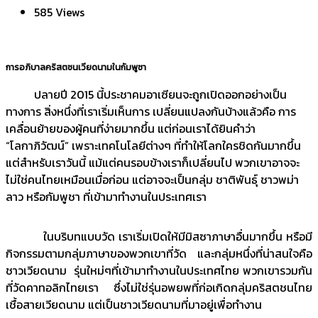
585 Views
การอภิบาลคริสตชนเวียดนามในกัมพูชา
ปลายปี 2015 นี้ประชาคมอาเซียนจะถูกเปิดออกอย่างเป็น
ทางการ สิ่งหนึ่งที่เราเริ่มเห็นการ เปลี่ยนแปลงกันบ้างแล้วคือ การ
เคลื่อนย้ายของผู้คนที่ง่ายมากขึ้น แต่ก่อนเราได้ยินคำว่า
“โลกาภิวัฒน์” เพราะเทคโนโลยีต่างๆ ที่ทำให้โลกใครชิดกันมากขึ้น
แต่สำหรับเราวันนี้ แม้แต่คนรอบข้างเราก็เปลี่ยนไป พวกเขาอาจจะ
ไม่ใช่คนไทยเหมือนเมื่อก่อน แต่อาจจะเป็นกลุ่ม ชาติพันธุ์ ชาวพม่า
ลาว หรือกัมพูชา ที่เข้ามาทำงานในประเทศเรา
ในบริบทแบบวัด เราเริ่มเปิดให้มีมิสซาภาษาอื่นมากขึ้น หรือมี
กิจกรรมตามกลุ่มภาษาของพวกเขาที่วัด และกลุ่มหนึ่งที่น่าสนใจคือ
ชาวเวียดนาม รุ่นใหม่ๆที่เข้ามาทำงานในประเทศไทย พวกเขารวมกัน
ที่วัดคาทอลิกไทยเรา ซึ่งไม่ใช่รุ่นอพยพที่ก่อเกิดกลุ่มคริสตชนไทย
เชื้อสายเวียดนาม แต่เป็นชาวเวียดนามที่มาอยู่เพื่อทำงาน