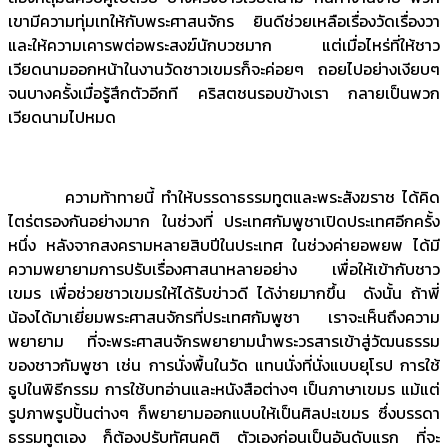
เขามีความทุ่มเทให้กับพระศาสนจักร ยินดีช่วยเหลือเรื่องวัดเรื่องวา
และให้ความเคารพต่อพระสงฆ์นักบวชมาก แต่เมื่อไหร่ที่ให้ชาว
เวียดนามออกหน้าในงานวัดชาวเขมรก็จะค่อยๆ ถอยไปอย่างเงียบๆ
จนบางครั้งเมื่อรู้สึกตัวอีกที คริสตชนรอบข้างเรา กลายเป็นพวก
เวียดนามไปหมด
ความท้าทายนี้ ทำให้บรรดาธรรมทูตและพระสังฆราช ได้คิด
ไตร่ตรองกันอย่างมาก ในช่วงที่ ประเทศกัมพูชาเปิดประเทศอีกครั้ง
หนึ่ง หลังจากสงครามหลายสิบปีในประเทศ ในช่วงค่ายอพยพ ได้มี
ความพยายามการปรับเรื่องศาสนาหลายอย่าง เพื่อให้เข้ากับชาว
เขมร เพื่อช่วยชาวเขมรให้ได้รับข่าวดี ได้ง่ายมากขึ้น ดังนั้น ถ้าพี่
น้องได้มาเยี่ยมพระศาสนจักรที่ประเทศกัมพูชา เราจะเห็นถึงความ
พยายาม ที่จะพระศาสนจักรพยายามนำพระวรสารเข้าสู่วัฒนธรรม
ของชาวกัมพูชา เช่น การนั่งพื้นในวัด แทนนั่งที่นั่งแบบยุโรป การใช้
ธูปในพิธีกรรม การใช้บทอ่านและหนังสือต่างๆ เป็นภาษาเขมร แม้แต่
รูปภาพรูปปั้นต่างๆ ก็พยายามออกแบบให้เป็นศิลปะเขมร ซึ่งบรรดา
ธรรมทูตเอง ก็ต้องปรับทัศนคติ ตัวเองก่อนเป็นอันดับแรก ที่จะ