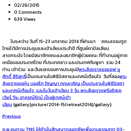
02/26/2015
0 Comments
639 Views
ในระหว่าง วันที่ 15-23 มกราคม 2014 ที่ผ่านมา คณะธรรมทูต
ไทยได้มีการประชุมและเข้าเงียบประจำปี ที่ศูนย์คามิลเลียน
ลาดกระบัง โดยมีสมาชิกคณะและสมาชิกผู้ช่วยคณะ ที่ทำงานอยู่ภาค
เหนือของประเทศไทย ที่ประเทศลาว และประเทศกัมพูชา รวม 24
ท่าน เข้าร่วม และวันแรกของการประชุมมี
พระสังฆราชยอแซฟ ชู
ศักดิ์ สิริสุทธิ์
เป็นประธานในพิธีมิสซาและเทศน์เตือนใจ วันที่สอง
พระ
สังฆราชยอห์น บอสโก ปัญญา กฤษเจริญ เป็นประธานในพิธีมิสซา
และเทศน์เตือนใจ และในวันเข้าเงียบ 3 วัน
พระสังฆราชฟรังซิสเซ
เวียร์ วีระ อาภรณ์รัตน์ เป็นผู้เทศน์เข้า
เงียบ
{gallery}picture/2014-15/retreat2014{/gallery}
Previous
ค.พ.คมทวน TMS ให้คำมั่นสัญญาตลอดชีพเพื่องานธรรมทูต 03-