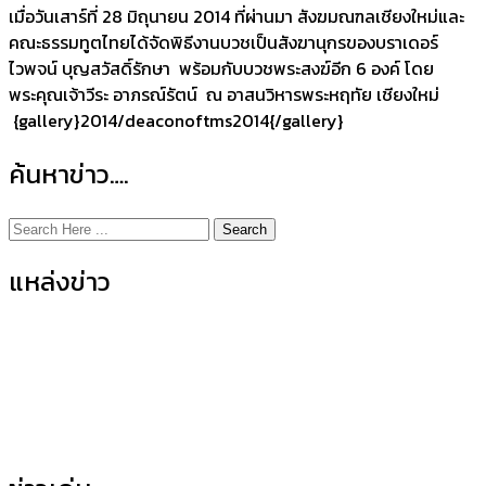
เมื่อวันเสาร์ที่ 28 มิถุนายน 2014 ที่ผ่านมา สังฆมณฑลเชียงใหม่และ
คณะธรรมทูตไทยได้จัดพิธีงานบวชเป็นสังฆานุกรของบราเดอร์
ไวพจน์ บุญสวัสดิ์รักษา พร้อมกับบวชพระสงฆ์อีก 6 องค์ โดย
พระคุณเจ้าวีระ อาภรณ์รัตน์ ณ อาสนวิหารพระหฤทัย เชียงใหม่
{gallery}2014/deaconoftms2014{/gallery}
ค้นหาข่าว….
Search
แหล่งข่าว
ข่าวกิจกรรมคณะ
(155)
ข่าวประชาสัมพันธ์
(35)