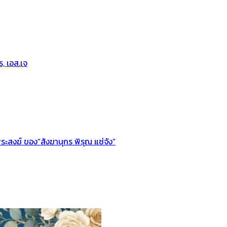
, เอส.เจ
ะสงฆ์ ของ”สังฆานุกร พิรุณ แซ่จัง”