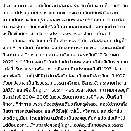
ประเทศไทย ในฐานะที่เป็นเรากำลังก่อสร้างวัด ก็ต้องมาเก็บไอเดียวัด
สวยๆไปประยุกต์ใช้ ขอร่วมความแสดงความยินดีกับพี่น้องเขต
ศาสนปกครองจันทบุรี และขอพระอวยพระพรให้กับคุณปนัดดา นิล
กำแหง ผู้ถวายวัดแห่งนี้ใด้ใช้เป็นศาสนสถานต่อไป จากจุดนี้ หวังว่า
จะเป็นพื้นที่ใหม่สำหรับการประกาศพระวรสารในเขตนี้ต่อไป
เมื่อกล่าวถึงวัดใหม่ ก็เป็นจังหวะพอดี ที่ทางมิสซังพนมเปญก็มี
ความชื่นชมยินดี เก็บเกี่ยวผลบ้างจากการหว่านพระวาจาหลายสิบปี
ที่ จ.เกาะกง ติดชายแดน จ.ตราดบ้านเรา เพราะวันที่ 17 ธันวาคม
2022 เราได้มีการเสกวัดใหม่เช่นกัน โดยพระคุณเจ้าโอลีเวียร์ ชุมชน
แห่งนี้ เริ่มรวมรวมคริสตชนหลังจากเปิดประเทศเมื่อปี 1993 ต่อมา
คุณพ่อเวียนเนย์(MEP) ได้มาซื้อที่แปลงหนึ่งในตัวจังหวัดในปี 1997
ด้วยหวังว่าจะเป็นที่รวบรวม บรรดาคริตชน ซึ่งกระจัดกระจายทำงาน
ไม่มีวัด และเพื่อเป็นฐานการประกาศพระวรสารในอนาคต ผมเคยอยู่ที่
นี่ระหว่างปี 2004-2005 ในช่วงเรียนภาษาเขมรปีที่สอง เป็นพื้นที่
ฝึกงานที่ท้าทาย เพราะต้องอยู่คนเดียว กับครูคำสอน ลองใช้ภาษาทั้ง
มิสซา การสอนคำสอน และพิธีรับผู้ใหญ่เป็นคริสตชน และตั้งกลุ่ม
เครดิตยูเนียน โดยให้ท่าน น.มัทธิว เป็นองค์อุปภัมภ์ แม้จะล้มเลิกไป
แต่ชื่อของท่านนักบุญ ยังคงอยู่ในฐานะองค์อุปถัมภ์ของพระวรสาร