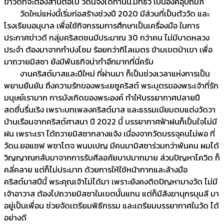
ข่าวดีที่จะต้องสานต่อไป วัดนี้จึงได้ท่านน.มัทธิว เป็นองค์อุปถัมภ์
วัดใหม่แห่งนี้เริ่มก่อสร้างช่วงปี 2020 มีส่วนที่เป็นตัววัด และ
โรงเรียนอนุบาล เพื่อใช้กิจกรรมการศึกษาเป็นเครื่องมือ ในการ
ประกาศข่าวดี กลุ่มคริสตชนมีประมาณ 30 กว่าคน ไม่มีบาดหลวง
ประจำ ต้องมาจากกำปงโซม ร้อยกว่ากิโลเมตร ข้ามเขตป่าเขา เพื่อ
มาถวายมิสซา ยังมีพันธกิจน่าทำอีกมากที่นี่ครับ
งานคริสต์มาสและปีใหม่ ที่ผ่านมา ก็เป็นช่วงเวลาแห่งการเป็น
พยานยืนยัน ถึงความรักของพระเยซูคริสต์ พระบุตรของพระเจ้าที่รัก
มนุษย์เรามาก การบังเกิดของพระองค์ ทำให้บรรยากาศปลายปี
สดชื่นรื่นเริง เพราะบทเพลงคริสต์มาส และธรรมเนียมตบแต่งวัดวา
บ้านเรือนจากคริสต์ศาสนา ปี 2022 นี้ บรรยากาศฟ้าฝนก็เป็นใจไม่มี
ฝน เพราะเรา ได้ถวายมิสซากลางแจ้ง เนื่องจากวัดบรรจุคนไม่พอ ที่
วัดน.ยอแซฟ พซาโตจ พนมเปญ มีคนมามิสซาร่วมกว่าพันคน ผมได้
วิญญาณกลับมาจากการรับศีลอภัยบาปมากมาย ส่วนปัญหาโควิด ก็
คลี่คลาย แต่ก็ไม่ประมาท ด้วยการให้ใช้หน้ากากและล้างมือ
คริสต์มาสปีนี้ พระคุณเจ้าไม่ได้มา เพราะยังคงติดปัญหาบางวัด ไม่มี
เจ้าอาวาส ต้องไปถวายมิสซาในเขตนั้นแทน แต่ก็มีสังฆานุกรบุนลี มา
อยู่เป็นเพื่อน ช่วยจัดเตรียมพิธีกรรม และเตรียมบรรยากาศในวัด ได้
อย่างดี