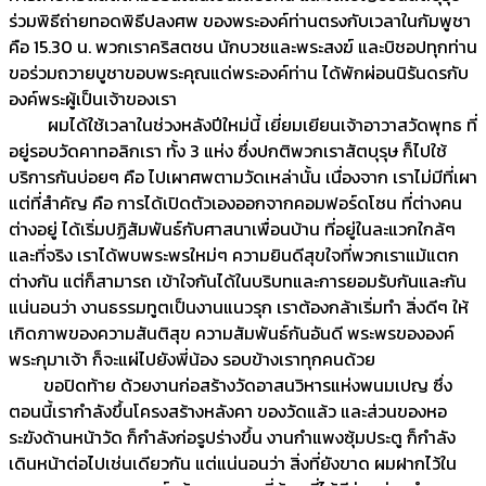
ร่วมพิธีถ่ายทอดพิธีปลงศพ ของพระองค์ท่านตรงกับเวลาในกัมพูชา
คือ 15.30 น. พวกเราคริสตชน นักบวชและพระสงฆ์ และบิชอปทุกท่าน
ขอร่วมถวายบูชาขอบพระคุณแด่พระองค์ท่าน ได้พักผ่อนนิรันดรกับ
องค์พระผู้เป็นเจ้าของเรา
ผมได้ใช้เวลาในช่วงหลังปีใหม่นี้ เยี่ยมเยียนเจ้าอาวาสวัดพุทธ ที่
อยู่รอบวัดคาทอลิกเรา ทั้ง 3 แห่ง ซึ่งปกติพวกเราสัตบุรุษ ก็ไปใช้
บริการกันบ่อยๆ คือ ไปเผาศพตามวัดเหล่านั้น เนื่องจาก เราไม่มีที่เผา
แต่ที่สำคัญ คือ การได้เปิดตัวเองออกจากคอมฟอร์ดโซน ที่ต่างคน
ต่างอยู่ ได้เริ่มปฏิสัมพันธ์กับศาสนาเพื่อนบ้าน ที่อยู่ในละแวกใกล้ๆ
และที่จริง เราได้พบพระพรใหม่ๆ ความยินดีสุขใจที่พวกเราแม้แตก
ต่างกัน แต่ก็สามารถ เข้าใจกันได้ในบริบทและการยอมรับกันและกัน
แน่นอนว่า งานธรรมทูตเป็นงานแนวรุก เราต้องกล้าเริ่มทำ สิ่งดีๆ ให้
เกิดภาพของความสันติสุข ความสัมพันธ์กันอันดี พระพรขององค์
พระกุมาเจ้า ก็จะแผ่ไปยังพี่น้อง รอบข้างเราทุกคนด้วย
ขอปิดท้าย ด้วยงานก่อสร้างวัดอาสนวิหารแห่งพนมเปญ ซึ่ง
ตอนนี้เรากำลังขึ้นโครงสร้างหลังคา ของวัดแล้ว และส่วนของหอ
ระฆังด้านหน้าวัด ก็กำลังก่อรูปร่างขึ้น งานกำแพงซุ้มประตู ก็กำลัง
เดินหน้าต่อไปเช่นเดียวกัน แต่แน่นอนว่า สิ่งที่ยังขาด ผมฝากไว้ใน