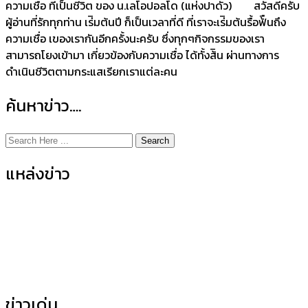
ความเชื่อ ที่เป็นชีวิต ของ น.เลโอปอลโด (แห่งปาดัว) สวัสดีครับ
ผู้อ่านที่รักทุกท่าน เร่ิมต้นปี ก็เป็นเวลาที่ดี ที่เราจะเร่ิมต้นรื้อฟ้ืนถึง
ความเชื่อ เของเรากันอีกครั้งนะครับ ซึ่งทุกๆกิจกรรมของเรา
สามารถโยงเข้ามา เกี่ยวข้องกับความเชื่อ ได้ทั้งส้ิน ผ่านทางการ
ดำเนินชีวิตตามกระแสเรียกเราแต่ละคน
ค้นหาข่าว….
Search
แหล่งข่าว
ข่าวกิจกรรมคณะ
(155)
ข่าวประชาสัมพันธ์
(35)
ข่าวเด่น