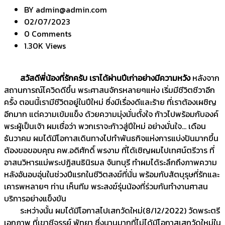
BY
admin@admin.com
02/07/2023
0 Comments
1.30K Views
สวัสดีพี่น้องที่รักครับ เราได้ผ่านปีเก่าอย่างมีความหวัง
หลังจาก
สถานการณ์โควิดดีขึ้น พระศาสนจักรหลายๆแห่ง เริ่มมีชีวิตชีวาอีก
ครั้ง ตอนนี้เรามีชีวิตอยู่ในปีใหม่ ซึ่งมีเรื่องดีและร้าย ที่เราต้องเผชิญ
อีกมาก แต่ความเข้มแข็ง ด้วยความมุ่งมั่นตั้งใจ ก้าวไปพร้อมกับองค์
พระผู้เป็นเจ้า ผมเชื่อว่า พวกเราจะก้าวสู่ปีใหม่ อย่างมั่นใจ… เดือน
ธันวาคม ผมได้มีโอกาสเดินทางไปทำพันธกิจแห่งการแบ่งปันมากขึ้น
ต้องขอขอบคุณ คพ.อดิศักดิ์ พรงาม ที่ได้เชิญผมไปเทศน์ตรีวาร ที่
อาสนวิหารแม่พระปฏิสนธินิรมล จันทบุรี ทำผมได้ระลึกถึงภาพความ
หลังอันอบอุ่นในช่วงปีแรกในชีวิตสงฆ์ที่นั่น พร้อมกับสัตบุรุษที่รักและ
เคารพหลายๆ ท่าน เห็นทีม พระสงฆ์รุ่นน้องที่ร่วมกันทำงานศาสน
บริการอย่างแข็งขัน
ระหว่างนั้น ผมได้มีโอกาสไปเสกวัดใหม่(8/12/2022) วัดพระตรี
เอกภาพ ที่เขาชีจรรย์ พัทยา ซึ่งนานมากที่ไม่ได้มีโอกาสเสกวัดใหม่ใน