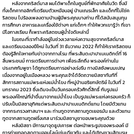
หลังจากคริสต์มาส ผมได้พาเด็กในศูนย์ที่พักอาศัยในวัด ซึ่งมี
ทั้งเด็กคาทอลิกที่เตรียมตัวเหมือนอยู่ บ้านเณรเล็ก และเด็กที่ไม่ใช่ค
ริสตชน ไปร้องเพลงตามบ้านผู้มีพระคุณบางท่าน ที่ได้สนับสนุนทุน
การศึกษา อาหารและเครื่องใช้ต่างๆ แก่เด็กๆ ทำให้พวกเขารู้ว่า ที่เขา
มีโอกาสเรียน ก็เพราะคริสตชนผู้น้ำใจดีเหล่านี้
ในขณะที่เรากำลังอยู่ในช่วงเวลาแห่งความสุขจากคริสต์มาส
และเตรียมฉลองปีใหม่ ในวันที่ 31 ธันวาคม 2022 ก็ทำให้เราคริสตชน
ต้องรู้สึกใจหายกับข่าวจากทางโรม ที่พระสันตะปาปาเบเนดิกต์ที่ 16
สิ้นพระชนม์ การเตรียมการต่างๆ เพื่อระลึกถึง พระองค์ท่านใน
ประเทศกัมพูชา ได้ถูกเตรียมการอย่างเร่งรีบ ทางมิสซังพนมเปญ
เนื่องจากอยู่ในเมืองหลวง พระคุณเจ้าได้จัดถวายมิสซาทันทีที่
สักการสถานแม่พระแห่งแม่น้ำโขง ที่หมู่บ้านอริยกษัตริย์ ในวันที่ 2
มกราคม 2023 ซึ่งเดิมจะเป็นวันครอบครัวศักดิ์สิทธิ์ กับรูปแม่
พระองค์ใหญ่ที่นำขึ้นมาจากแม่น้ำโขง เป็นรูปแม่พระแห่งครอบครัว ก็
ปรับเป็นมิสซาอุทิศแด่พระสันตะปาปาเบเนดิกต์แทน โดยมีตัวแทน
จากกระทรวงศาสนาฯ และ ท่านทูตจากสถานทูตเยอรมัน และตัวแทน
ทูตจากสถานทูตฝรั่งเศส มาร่วมมิสซาบูชาขอบพระคุณด้วย
หลังมิสซา มีการมาจุดธูปเคารพ ต่อหน้าพระรูปของพระองค์ มี
การถ่ายทอดสดตามออนไลน์เช่นเดียวกัน และได้เชิญชวนสัตบุรุษ